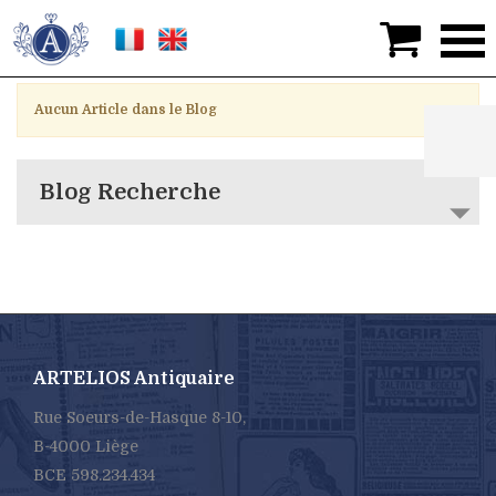

>
Toutes les News du Blog
Aucun Article dans le Blog
Blog Recherche
ARTELIOS Antiquaire
Rue Soeurs-de-Hasque 8-10,
B-4000 Liège
BCE 598.234.434