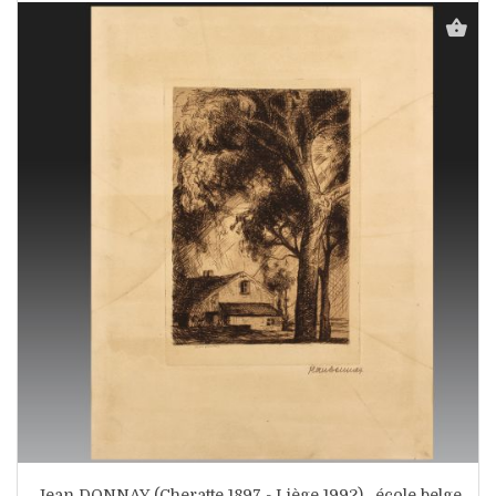
Jean DONNAY (Cheratte 1897 - Liège 1992) , école belge