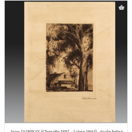
Jean DONNAY (Cheratte 1897 - Liège 1992) , école belge