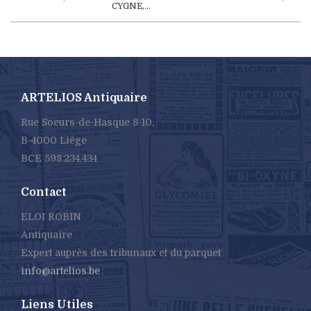
CYGNE,...
ARTELIOS Antiquaire
Rue Soeurs-de-Hasque 8-10,
B-4000 Liège
BCE 598.234.434
Contact
ELOI ROBIN
Antiquaire
Expert auprès des tribunaux et du parquet
info@artelios.be
Liens Utiles