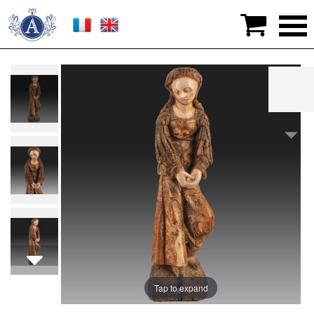

>
Oeuvres D'Art
>
Haute Epoque
>
STATUETTE
REPRESENTANT UNE PLEUREUSE
Tap to expand