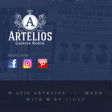
Suivez-nous
© 2016 ARTELIOS
|
MADE
WITH
BY
ZIDEE