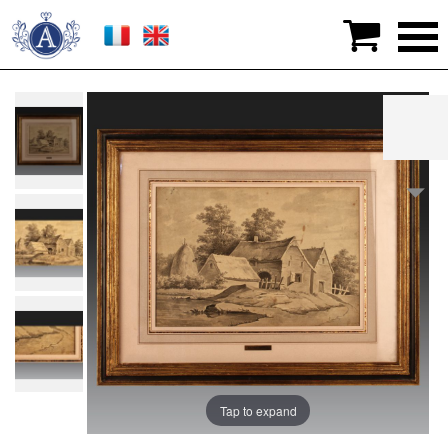

>
Arts Graphiques
>
Dessins
>
Jacques WILBAUT
(1729 - Château-Porcien - 1816). Ecole française
Tap to expand