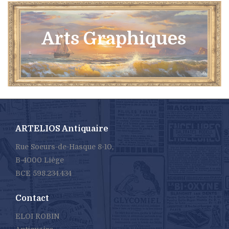
Arts Graphiques
ARTELIOS Antiquaire
Rue Soeurs-de-Hasque 8-10,
B-4000 Liège
BCE 598.234.434
Contact
ELOI ROBIN