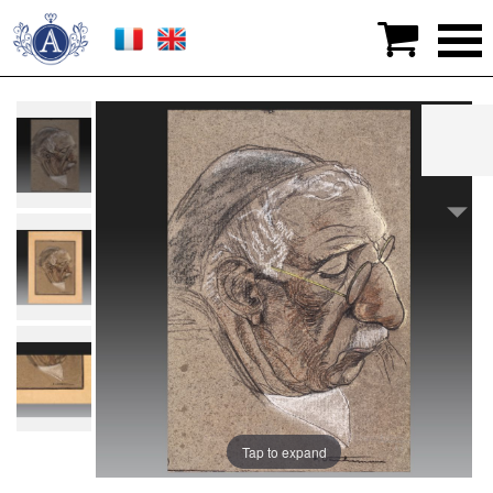

>
Graphic arts
>
Drawings
>
Fernand VAN HAMME
(Saint-Josse-Ten-Noode 1911 - Bruxelles 1976). Belgian school
Tap to expand