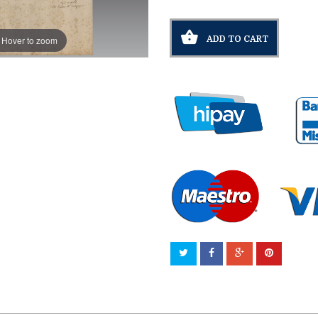
Hover to zoom
ADD TO CART