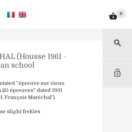
0
AL (Housse 1861 -
ian school
otated ''épreuve sur vieux
à 20 épreuves'' dated 1931
, François Maréchal').
e slight frekles