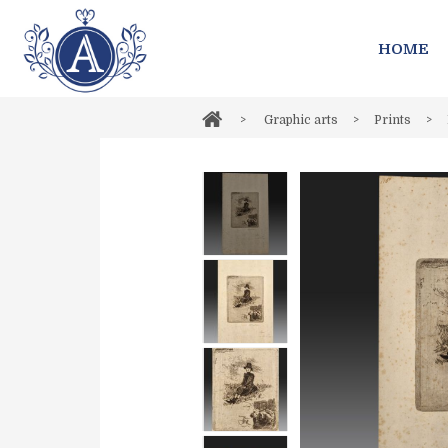
HOME
>
Graphic arts
>
Prints
>