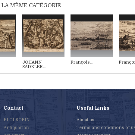
 LA MÊME CATÉGORIE :
JOHANN
François...
François
SADELER...
Contact
Useful Links
ELOI ROBIN
About us
Antiquarian
Terms and conditions of u